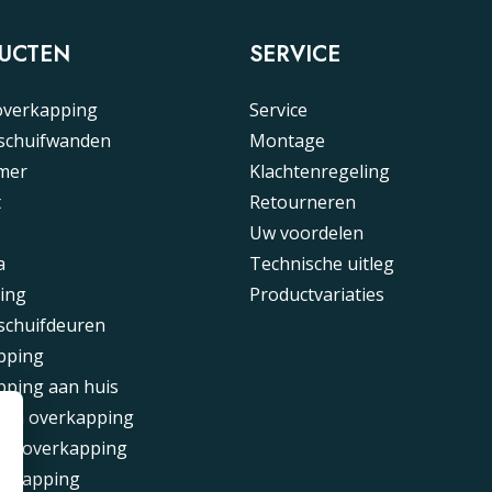
UCTEN
SERVICE
overkapping
Service
 schuifwanden
Montage
mer
Klachtenregeling
t
Retourneren
Uw voordelen
a
Technische uitleg
ing
Productvariaties
schuifdeuren
pping
pping aan huis
ium overkapping
of overkapping
erkapping