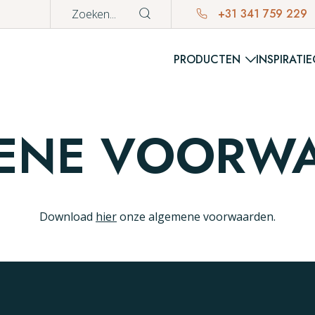
+31 341 759 229
PRODUCTEN
INSPIRATIE
WINKE
ENE VOORW
Er bevinden z
Download
hier
onze algemene voorwaarden.