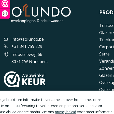
PROD
9,7
Terras
Glazen
info@solundo.be
Tuinka
+31 341 759 229
Carpor
Serre
Industrieweg 66
Verand
8071 CW Nunspeet
Zonwer
Glazen 
Overka
Overka
Alumin
n gebruikt om informatie te verzamelen over hoe je met onze
Kunstst
e om je surfervaring te verbeteren en personaliseren en voor
Tuinov
te als via andere media. Zie ons
privacybeleid
voor meer informatie