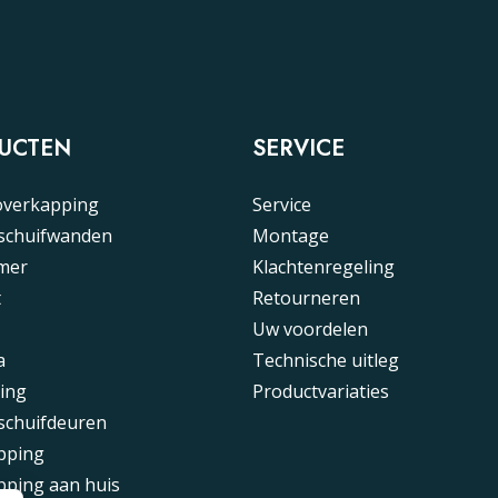
UCTEN
SERVICE
overkapping
Service
 schuifwanden
Montage
mer
Klachtenregeling
t
Retourneren
Uw voordelen
a
Technische uitleg
ing
Productvariaties
schuifdeuren
pping
pping aan huis