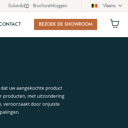
Solundo
Brochure
Inloggen
Vlaams
CONTACT
BEZOEK DE SHOWROOM
LWAGEN
ich nog geen producten in uw winkelwagen.
t dat uw aangekochte product
ar producten, met uitzondering
, veroorzaakt door onjuiste
palingen.