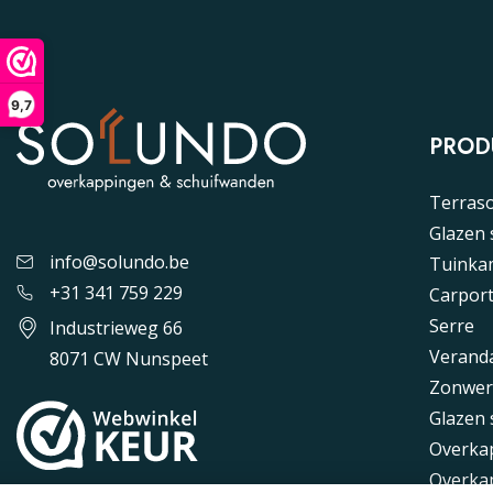
9,7
PROD
Terras
Glazen
info@solundo.be
Tuinka
+31 341 759 229
Carpor
Serre
Industrieweg 66
Verand
8071 CW Nunspeet
Zonwer
Glazen 
Overka
Overka