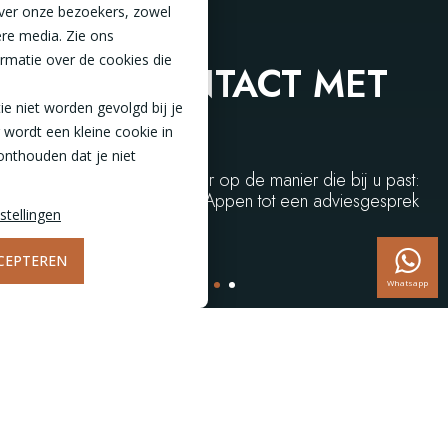
ver onze bezoekers, zowel
ere media. Zie ons
rmatie over de cookies die
NEEM CONTACT MET
tie niet worden gevolgd bij je
ONS OP
 wordt een kleine cookie in
onthouden dat je niet
Wij helpen je graag verder op de manier die bij u past:
van videobellen en WhatsAppen tot een adviesgesprek
stellingen
in onze showroom!
CEPTEREN
Whatsapp
9,7
VUL HET FORMULIER IN
Dan nemen wij contact met u op en zorgen we ervoor dat u
verder geholpen wordt!