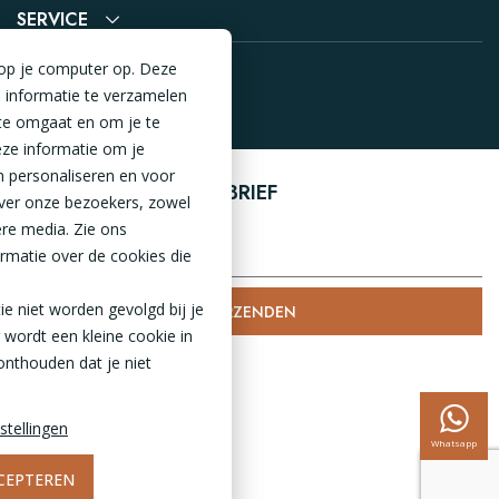
SERVICE
 op je computer op. Deze
 informatie te verzamelen
te omgaat en om je te
ze informatie om je
n personaliseren en voor
AANMELDEN NIEUWSBRIEF
ver onze bezoekers, zowel
ere media. Zie ons
rmatie over de cookies die
tie niet worden gevolgd bij je
VERZENDEN
 wordt een kleine cookie in
onthouden dat je niet
Disclaimer
Garantie
stellingen
Algemene voorwaarden
Whatsapp
Privacy Policy
CEPTEREN
Cookieverklaring