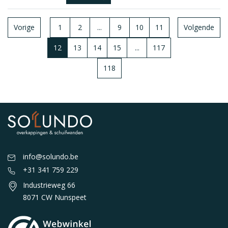
Vorige
1
2
...
9
10
11
Volgende
12
13
14
15
...
117
118
info@solundo.be
+31 341 759 229
Industrieweg 66
8071 CW Nunspeet