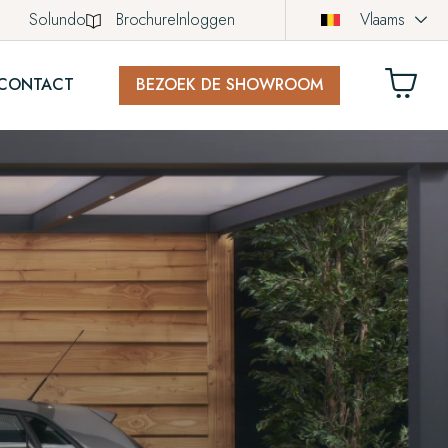
Solundo
Brochure
Inloggen
Vlaams
CONTACT
BEZOEK DE SHOWROOM
LWAGEN
ich nog geen producten in uw winkelwagen.