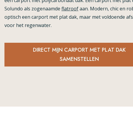
een carport met polycarbonaat dak. Een carport met plat 
Solundo als zogenaamde
flatroof
aan. Modern, chic en ro
optisch een carport met plat dak, maar met voldoende af
voor het regenwater.
DIRECT MIJN CARPORT MET PLAT DAK
SAMENSTELLEN