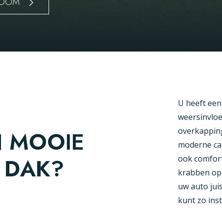
ROOM
U heeft een
weersinvloe
overkapping
N MOOIE
moderne car
 DAK?
ook comfort
krabben op
uw auto jui
kunt zo ins