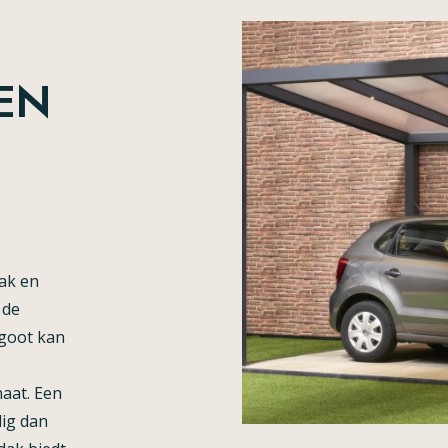
EN
rak en
 de
 goot kan
aat. Een
dig dan