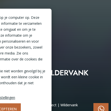
 op je computer op. Deze
 informatie te verzamelen
te omgaat en om je te
ze informatie om je
n personaliseren en voor
ver onze bezoekers, zowel
ere media. Zie ons
rmatie over de cookies die
PROJECT | WILDERVANK
tie niet worden gevolgd bij je
 wordt een kleine cookie in
onthouden dat je niet
stellingen
Home
In de praktijk
Project | Wildervank
CEPTEREN