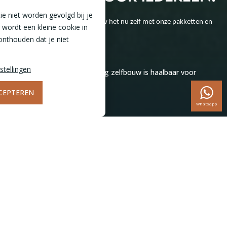
tie niet worden gevolgd bij je
Overkapping uitbesteden? Bouw het nu zelf met onze pakketten en
 wordt een kleine cookie in
eenvoudige handleidingen!
onthouden dat je niet
Home
Inspiratie
stellingen
Een aluminium overkapping zelfbouw is haalbaar voor
iedereen!
CEPTEREN
Whatsapp
9,7
Zelfbouw overkapping? Bouw uw
overkapping zelf met onze
pakketten en eenvoudige
handleidingen!
Deelt u al in de trend van het genieten van het buitenleven? Een