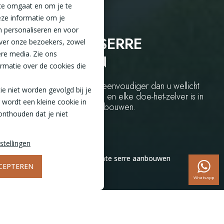
te omgaat en om je te
ze informatie om je
n personaliseren en voor
EEN DICHTE SERRE
ver onze bezoekers, zowel
ere media. Zie ons
AANBOUWEN
rmatie over de cookies die
Een dichte serre maken is eenvoudiger dan u wellicht
tie niet worden gevolgd bij je
denkt. Volg de handleiding en elke doe-het-zelver is in
 wordt een kleine cookie in
staat om zijn/haar serre te bouwen.
onthouden dat je niet
stellingen
Home
Inspiratie
Een dichte serre aanbouwen
CEPTEREN
Whatsapp
9,7
Zelf een dichte serre aanbouwen