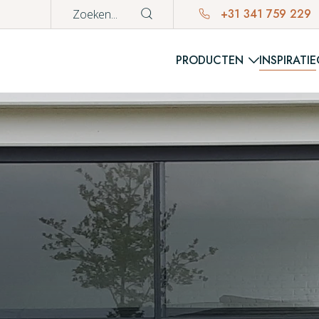
+31 341 759 229
PRODUCTEN
INSPIRATIE
WINKE
Er bevinden z