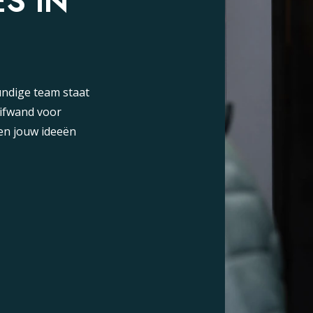
S IN
ndige team staat
uifwand voor
en jouw ideeën