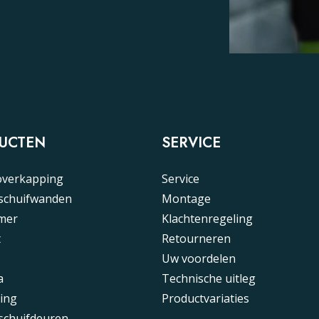
UCTEN
SERVICE
overkapping
Service
 schuifwanden
Montage
mer
Klachtenregeling
t
Retourneren
Uw voordelen
a
Technische uitleg
ing
Productvariaties
schuifdeuren