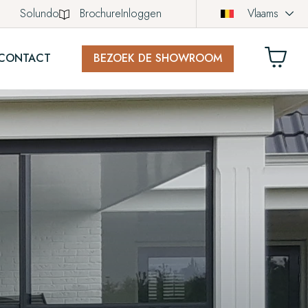
Solundo
Brochure
Inloggen
Vlaams
CONTACT
BEZOEK DE SHOWROOM
LWAGEN
ich nog geen producten in uw winkelwagen.