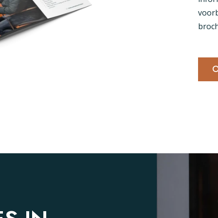
voorb
broch
O