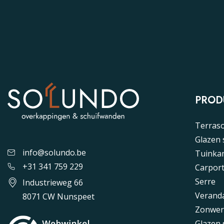
PROD
Terras
Glazen
info@solundo.be
Tuinka
+31 341 759 229
Carpor
Serre
Industrieweg 66
Verand
8071 CW Nunspeet
Zonwer
Glazen 