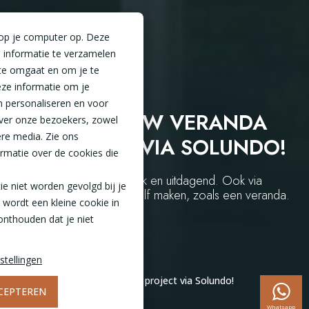
 op je computer op. Deze
 informatie te verzamelen
te omgaat en om je te
ze informatie om je
n personaliseren en voor
MAAK ZELF UW VERANDA
ver onze bezoekers, zowel
ere media. Zie ons
DIY PROJECT VIA SOLUNDO!
rmatie over de cookies die
Een DIY project is altijd leuk en uitdagend. Ook via
tie niet worden gevolgd bij je
Solundo kunt u van alles zelf maken, zoals een veranda.
 wordt een kleine cookie in
Lees hier hoe het werkt!
onthouden dat je niet
stellingen
Home
Inspiratie
Maak zelf uw veranda DIY project via Solundo!
CEPTEREN
Whatsapp