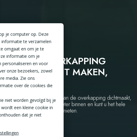
 op je computer op. Deze
 informatie te verzamelen
te omgaat en om je te
ze informatie om je
ZELF DE OVERKAPPING
n personaliseren en voor
ZIJKANT DICHT MAKEN,
ver onze bezoekers, zowel
ere media. Zie ons
DOET U ZO.
rmatie over de cookies die
Wanneer u de zijkant(en) van de overkapping dichtmaakt,
tie niet worden gevolgd bij je
houdt u de warmte veel beter binnen en kunt u het hele
 wordt een kleine cookie in
jaar door van uw terras genieten.
onthouden dat je niet
stellingen
Home
Inspiratie