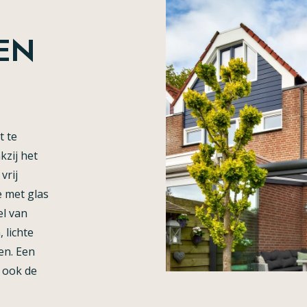
EN
t te
kzij het
vrij
e met glas
el van
 lichte
en. Een
 ook de