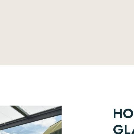
HO
GL