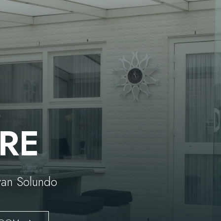
RE
 van Solundo