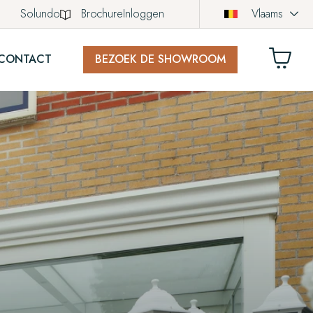
Solundo
Brochure
Inloggen
Vlaams
CONTACT
BEZOEK DE SHOWROOM
LWAGEN
ich nog geen producten in uw winkelwagen.