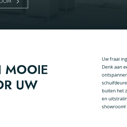
ROOM
Uw fraai in
N MOOIE
Denk aan ee
ontspannen,
OR UW
schuifdeure
buiten het 
en uitstral
showroom!