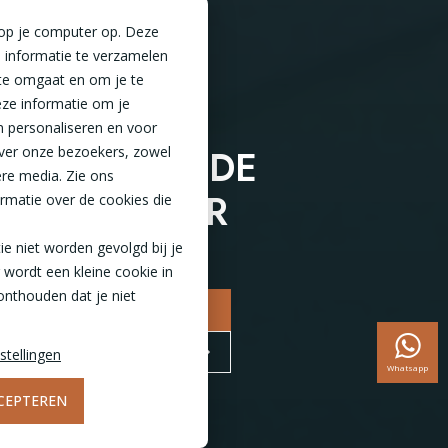
 op je computer op. Deze
 informatie te verzamelen
te omgaat en om je te
ze informatie om je
n personaliseren en voor
VRIJSTAANDE
ver onze bezoekers, zowel
ere media. Zie ons
TUINKAMER
rmatie over de cookies die
tie niet worden gevolgd bij je
 wordt een kleine cookie in
onthouden dat je niet
NAAR CONFIGURATOR
BEZOEK DE SHOWROOM
stellingen
Whatsapp
CEPTEREN