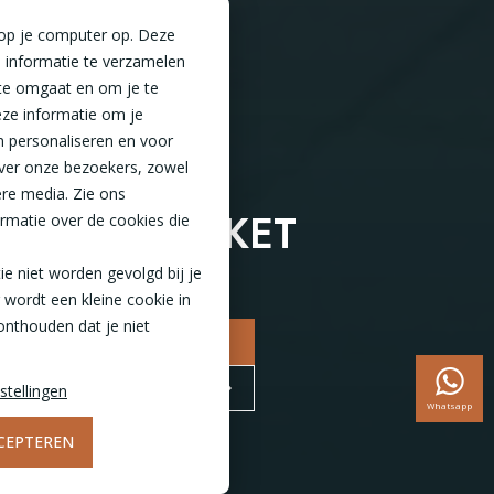
 op je computer op. Deze
 informatie te verzamelen
te omgaat en om je te
ze informatie om je
n personaliseren en voor
VERANDA
ver onze bezoekers, zowel
ere media. Zie ons
BOUWPAKKET
rmatie over de cookies die
tie niet worden gevolgd bij je
 wordt een kleine cookie in
onthouden dat je niet
NAAR CONFIGURATOR
BEZOEK DE SHOWROOM
stellingen
Whatsapp
CEPTEREN