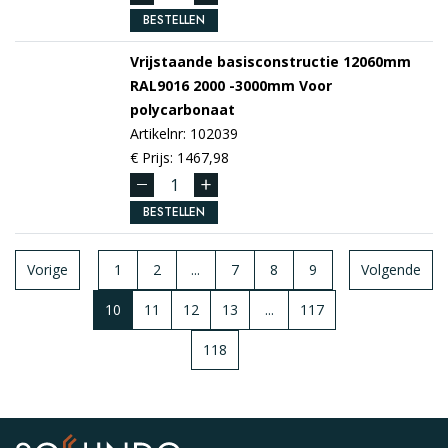
BESTELLEN
Vrijstaande basisconstructie 12060mm
RAL9016
2000 -3000mm
Voor
polycarbonaat
Artikelnr: 102039
€ Prijs: 1467,98
BESTELLEN
Vorige
1
2
...
7
8
9
Volgende
10
11
12
13
...
117
118