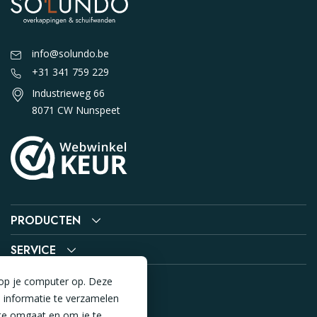
info@solundo.be
+31 341 759 229
Industrieweg 66
8071 CW Nunspeet
PRODUCTEN
SERVICE
 op je computer op. Deze
 informatie te verzamelen
te omgaat en om je te