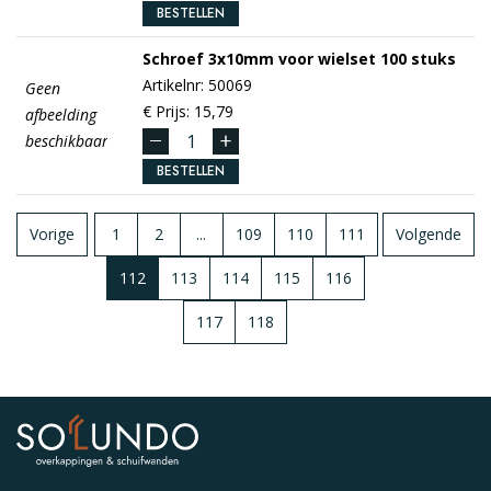
BESTELLEN
Schroef
3x10mm
voor wielset 100 stuks
Artikelnr: 50069
Geen
€ Prijs: 15,79
afbeelding
beschikbaar
BESTELLEN
Vorige
1
2
...
109
110
111
Volgende
112
113
114
115
116
117
118